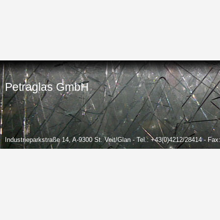
Petraglas GmbH
Industrieparkstraße 14, A-9300 St. Veit/Glan - Tel.: +43(0)4212/28414 - Fa